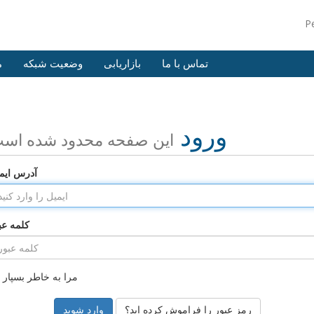
P
تماس با ما
بازاریابی
وضعیت شبکه
م
ورود
این صفحه محدود شده اس
آدرس ایم
کلمه عب
مرا به خاطر بسپار
رمز عبور را فراموش کرده اید؟