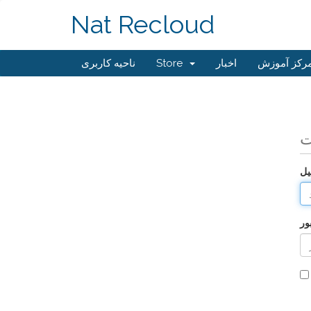
Nat Recloud
رکز آموزش
اخبار
Store
ناحیه کاربری
ت
یل
ور