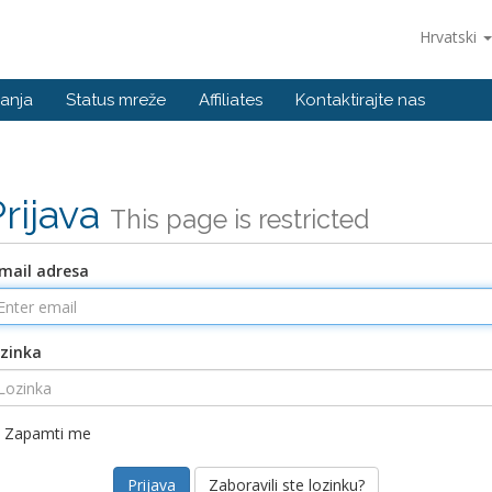
Hrvatski
anja
Status mreže
Affiliates
Kontaktirajte nas
Prijava
This page is restricted
mail adresa
zinka
Zapamti me
Zaboravili ste lozinku?