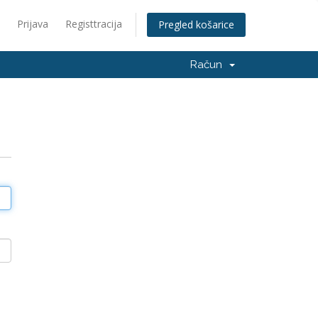
Prijava
Registtracija
Pregled košarice
Račun