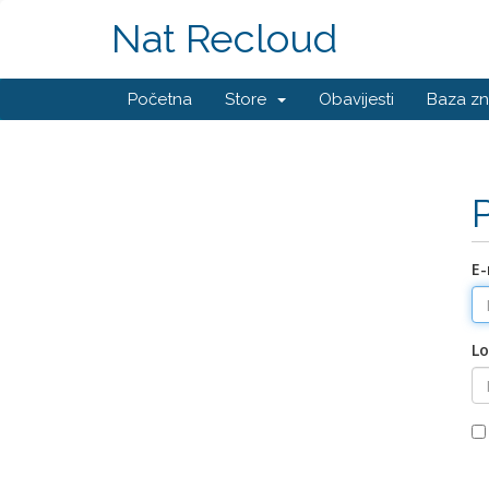
Nat Recloud
Početna
Store
Obavijesti
Baza zn
E-
Lo